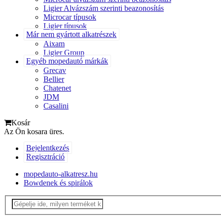
Ligier Alvázszám szerinti beazonosítás
Microcar típusok
Ligier típusok
Már nem gyártott alkatrészek
Aixam
Ligier Group
Egyéb mopedautó márkák
Grecav
Bellier
Chatenet
JDM
Casalini
Kosár
Az Ön kosara üres.
Bejelentkezés
Regisztráció
mopedauto-alkatresz.hu
Bowdenek és spirálok