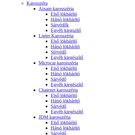
Karosszéra
Aixam karosszéria
Első lökhárító
Hátsó lökhárító
Sárvédők
Egyéb kiegszítő
Ligier Karosszéria
Első lökhárító
Hátsó lökhárító
Sérvédő
Egyéb kiegészítő
Microcar karosszéria
Első lökhárító
Hátsó lökhárító
Sárvédő
Egyéb kiegészítő
Chatenet karosszéria
Első lökhárító
Hátsó lökhárító
Sárvédő
Egyéb kiegészítő
JDM karosszéria
Első lökhárító
Hátsó lökhárító
Sárvédő