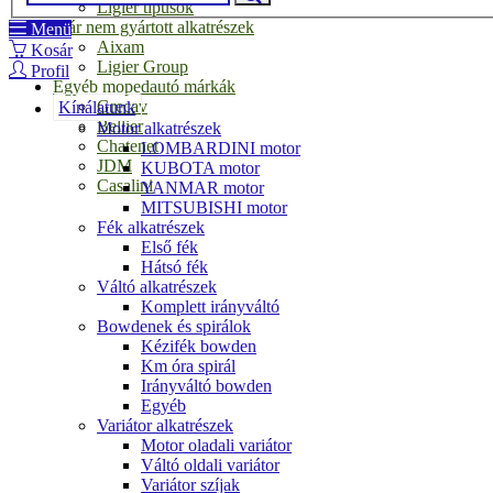
Ligier típusok
Már nem gyártott alkatrészek
Menü
Aixam
Kosár
Ligier Group
Profil
Egyéb mopedautó márkák
Grecav
Kínálatunk
Bellier
Motor alkatrészek
Chatenet
LOMBARDINI motor
JDM
KUBOTA motor
Casalini
YANMAR motor
MITSUBISHI motor
Fék alkatrészek
Első fék
Hátsó fék
Váltó alkatrészek
Komplett irányváltó
Bowdenek és spirálok
Kézifék bowden
Km óra spirál
Irányváltó bowden
Egyéb
Variátor alkatrészek
Motor oladali variátor
Váltó oldali variátor
Variátor szíjak