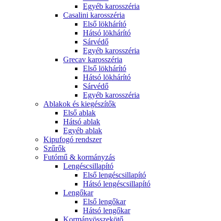
Egyéb karosszéria
Casalini karosszéria
Első lökhárító
Hátsó lökhárító
Sárvédő
Egyéb karosszéria
Grecav karosszéria
Első lökhárító
Hátsó lökhárító
Sárvédő
Egyéb karosszéria
Ablakok és kiegészítők
Első ablak
Hátsó ablak
Egyéb ablak
Kipufogó rendszer
Szűrők
Futómű & kormányzás
Lengéscsillapító
Első lengéscsillapító
Hátsó lengéscsillapító
Lengőkar
Első lengőkar
Hátsó lengőkar
Kormányösszekötő