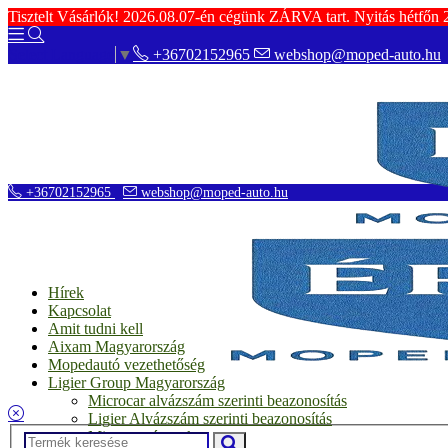
Tisztelt Vásárlók! 2026.08.07-én cégünk ZÁRVA tart. Nyitás hétfőn
+36702152965
webshop@moped-auto.hu
Select Language
▼
+36702152965
webshop@moped-auto.hu
Hírek
Kapcsolat
Amit tudni kell
Aixam Magyarország
Mopedautó vezethetőség
Ligier Group Magyarország
Microcar alvázszám szerinti beazonosítás
Ligier Alvázszám szerinti beazonosítás
Microcar típusok