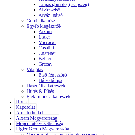
Talpas gömbfej (csapszeg)
Alváz -első
Alváz -hátsó
Gumi alkatrész
Egyéb kiegészítők
Aixam
Ligier
Microcar
Casalini
Chatenet
Bellier
Grecav
Világítás
Első fényszóró
Hátsó lámpa
Használt alkatrészek
Hűtés & Fűtés
Elektromos alkatrészek
Hírek
Kapcsolat
Amit tudni kell
Aixam Magyarország
Mopedautó vezethetőség
Ligier Group Magyarország
Microcar alvázszám szerinti beazonosítás