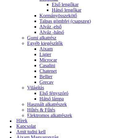
Első lengőkar
Hátsó lengőkar
Kormányösszekötő
Talpas gömbfej (csapszeg)
Alváz -első
Alváz -hátsó
Gumi alkatrész
Egyéb kiegészítők
Aixam
Ligier
Microcar
Casalini
Chatenet
Bellier
Grecav
Világítás
Első fényszóró
Hátsó lámpa
Használt alkatrészek
Hűtés & Fűtés
Elektromos alkatrészek
Hírek
Kapcsolat
Amit tudni kell
Aixam Magyarország