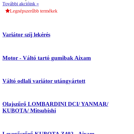
További akcióink »
Legnépszerűbb termékek
Variátor szíj lekérés
Motor - Váltó tartó gumibak Aixam
Váltó odlali variátor utángyártott
Olajszűrő LOMBARDINI DCI/ YANMAR/
KUBOTA/ Mitsubishi
Levegőszűrő KUBOTA Z402 - Aixam