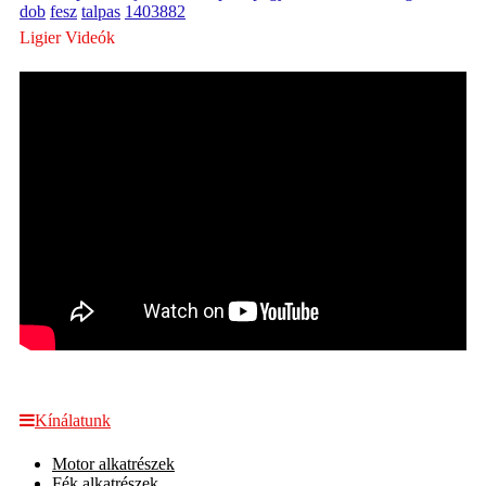
dob
fesz
talpas
1403882
Ligier Videók
Kínálatunk
Motor alkatrészek
Fék alkatrészek