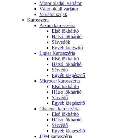
Motor oladali variátor
Váltó oldali variátor
Variátor szíjak
Karosszéra
Aixam karosszéria
Első lökhárító
Hátsó lökhárító
Sárvédők
Egyéb kiegszítő
Ligier Karosszéria
Első lökhárító
Hátsó lökhárító
Sérvédő
Egyéb kiegészítő
Microcar karosszéria
Első lökhárító
Hátsó lökhárító
Sárvédő
Egyéb kiegészítő
Chatenet karosszéria
Első lökhárító
Hátsó lökhárító
Sárvédő
Egyéb kiegészítő
JDM karosszéria