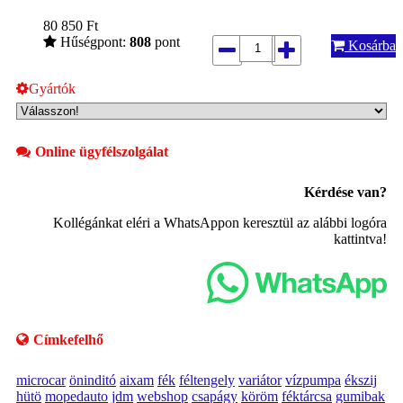
80 850
Ft
Hűségpont:
808
pont
Kosárba
Gyártók
Online ügyfélszolgálat
Kérdése van?
Kollégánkat eléri a WhatsAppon keresztül az alábbi logóra
kattintva!
Címkefelhő
microcar
öninditó
aixam
fék
féltengely
variátor
vízpumpa
ékszij
hütö
mopedauto
jdm
webshop
csapágy
köröm
féktárcsa
gumibak