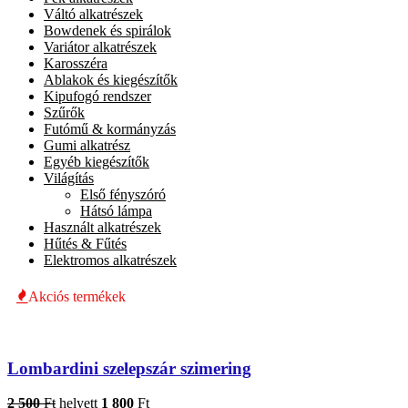
Váltó alkatrészek
Bowdenek és spirálok
Variátor alkatrészek
Karosszéra
Ablakok és kiegészítők
Kipufogó rendszer
Szűrők
Futómű & kormányzás
Gumi alkatrész
Egyéb kiegészítők
Világítás
Első fényszóró
Hátsó lámpa
Használt alkatrészek
Hűtés & Fűtés
Elektromos alkatrészek
Akciós termékek
Lombardini szelepszár szimering
2 500
Ft
helyett
1 800
Ft