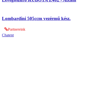
Lombardini 505ccm vezérmű kész.
Partnereink
Chatent