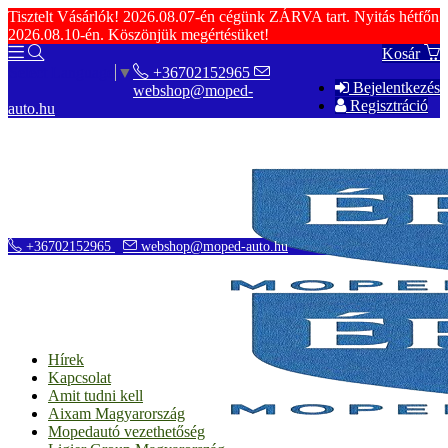
Tisztelt Vásárlók! 2026.08.07-én cégünk ZÁRVA tart. Nyitás hétfőn
2026.08.10-én. Köszönjük megértésüket!
Kosár
+36702152965
Select Language
▼
Bejelentkezés
webshop@moped-
Regisztráció
auto.hu
+36702152965
webshop@moped-auto.hu
Hírek
Kapcsolat
Amit tudni kell
Aixam Magyarország
Mopedautó vezethetőség