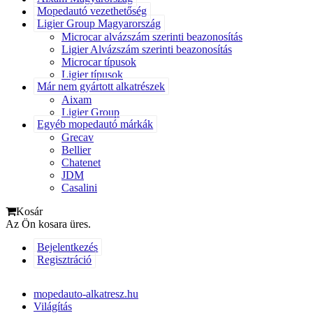
Mopedautó vezethetőség
Ligier Group Magyarország
Microcar alvázszám szerinti beazonosítás
Ligier Alvázszám szerinti beazonosítás
Microcar típusok
Ligier típusok
Már nem gyártott alkatrészek
Aixam
Ligier Group
Egyéb mopedautó márkák
Grecav
Bellier
Chatenet
JDM
Casalini
Kosár
Az Ön kosara üres.
Bejelentkezés
Regisztráció
mopedauto-alkatresz.hu
Világítás