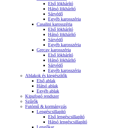
Első lökhárító
Hátsó lökhárító
Sárvédő
Egyéb karosszéria
Casalini karosszéria
Első lökhárító
Hátsó lökhárító
Sárvédő
Egyéb karosszéria
Grecav karosszéria
Első lökhárító
Hátsó lökhárító
Sárvédő
Egyéb karosszéria
Ablakok és kiegészítők
Első ablak
Hátsó ablak
Egyéb ablak
Kipufogó rendszer
Szűrők
Futómű & kormányzás
Lengéscsillapító
Első lengéscsillapító
Hátsó lengéscsillapító
Lengőkar