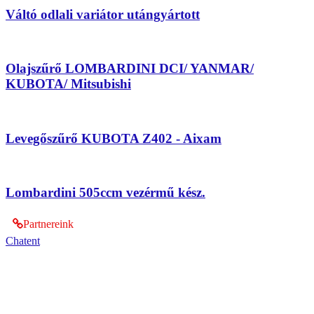
Váltó odlali variátor utángyártott
Olajszűrő LOMBARDINI DCI/ YANMAR/
KUBOTA/ Mitsubishi
Levegőszűrő KUBOTA Z402 - Aixam
Lombardini 505ccm vezérmű kész.
Partnereink
Chatent