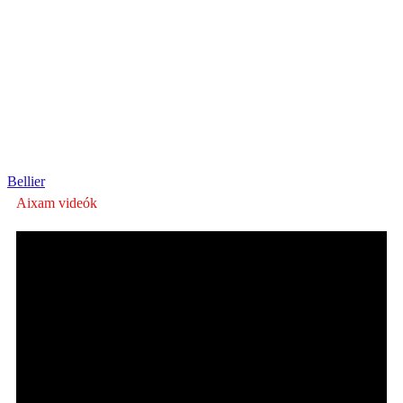
Bellier
Aixam videók