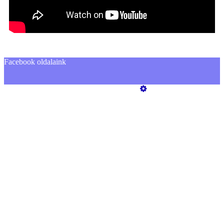
Facebook oldalaink
Üzemeltető
Online elállás
Teljes katalógus
Jogvédett Tartalom
Elállási nyilatkozat
Adatkezelési tájékoztató GDPR
Kapcsolat
Gyári alkatrész - Egyedi megrendeés
Rólunk
ÁSZF
Szeretne Ön is ilyen webáruházat nyitni?
Webáruház nyitás »