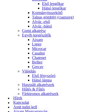
Első lengőkar
Hátsó lengőkar
Kormányösszekötő
Talpas gömbfej (csapszeg)
Alváz -első
Alváz -hátsó
Gumi alkatrész
Egyéb kiegészítők
Aixam
Ligier
Microcar
Casalini
Chatenet
Bellier
Grecav
Világítás
Első fényszóró
Hátsó lámpa
Használt alkatrészek
Hűtés & Fűtés
Elektromos alkatrészek
Hírek
Kapcsolat
Amit tudni kell
Aixam Magyarország