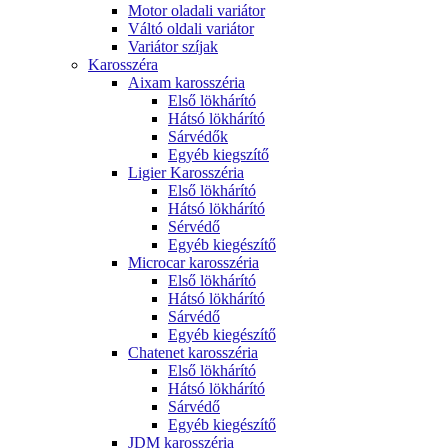
Motor oladali variátor
Váltó oldali variátor
Variátor szíjak
Karosszéra
Aixam karosszéria
Első lökhárító
Hátsó lökhárító
Sárvédők
Egyéb kiegszítő
Ligier Karosszéria
Első lökhárító
Hátsó lökhárító
Sérvédő
Egyéb kiegészítő
Microcar karosszéria
Első lökhárító
Hátsó lökhárító
Sárvédő
Egyéb kiegészítő
Chatenet karosszéria
Első lökhárító
Hátsó lökhárító
Sárvédő
Egyéb kiegészítő
JDM karosszéria