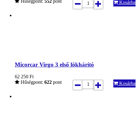
Hűségpont:
552
pont
Kosárba
Micorcar Virgo 3 első lökhárító
62 250
Ft
Hűségpont:
622
pont
Kosárba