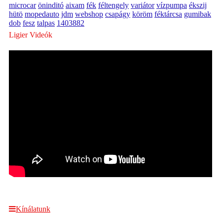
microcar
öninditó
aixam
fék
féltengely
variátor
vízpumpa
ékszij
hütö
mopedauto
jdm
webshop
csapágy
köröm
féktárcsa
gumibak
dob
fesz
talpas
1403882
Ligier Videók
Kínálatunk