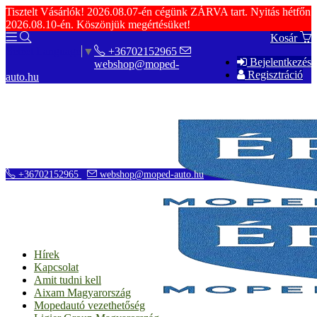
Tisztelt Vásárlók! 2026.08.07-én cégünk ZÁRVA tart. Nyitás hétfőn
2026.08.10-én. Köszönjük megértésüket!
Kosár
+36702152965
Select Language
▼
Bejelentkezés
webshop@moped-
Regisztráció
auto.hu
+36702152965
webshop@moped-auto.hu
Hírek
Kapcsolat
Amit tudni kell
Aixam Magyarország
Mopedautó vezethetőség