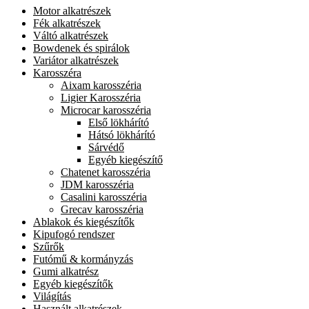
Motor alkatrészek
Fék alkatrészek
Váltó alkatrészek
Bowdenek és spirálok
Variátor alkatrészek
Karosszéra
Aixam karosszéria
Ligier Karosszéria
Microcar karosszéria
Első lökhárító
Hátsó lökhárító
Sárvédő
Egyéb kiegészítő
Chatenet karosszéria
JDM karosszéria
Casalini karosszéria
Grecav karosszéria
Ablakok és kiegészítők
Kipufogó rendszer
Szűrők
Futómű & kormányzás
Gumi alkatrész
Egyéb kiegészítők
Világítás
Használt alkatrészek