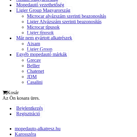
Mopedautó vezethetőség
Ligier Group Magyarország
Microcar alvázszám szerinti beazonosítás
Ligier Alvázszám szerinti beazonosítás
Microcar típusok
Ligier típusok
Már nem gyártott alkatrészek
Aixam
Ligier Group
Egyéb mopedautó márkák
Grecav
Bellier
Chatenet
JDM
Casalini
Kosár
Az Ön kosara üres.
Bejelentkezés
Regisztráció
mopedauto-alkatresz.hu
Karosszéra