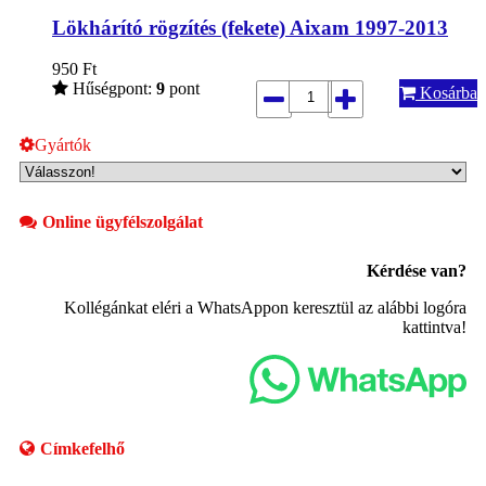
Lökhárító rögzítés (fekete) Aixam 1997-2013
950
Ft
Hűségpont:
9
pont
Kosárba
Gyártók
Online ügyfélszolgálat
Kérdése van?
Kollégánkat eléri a WhatsAppon keresztül az alábbi logóra
kattintva!
Címkefelhő