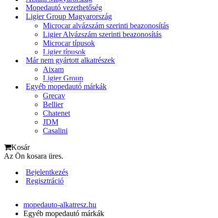
Mopedautó vezethetőség
Ligier Group Magyarország
Microcar alvázszám szerinti beazonosítás
Ligier Alvázszám szerinti beazonosítás
Microcar típusok
Ligier típusok
Már nem gyártott alkatrészek
Aixam
Ligier Group
Egyéb mopedautó márkák
Grecav
Bellier
Chatenet
JDM
Casalini
Kosár
Az Ön kosara üres.
Bejelentkezés
Regisztráció
mopedauto-alkatresz.hu
Egyéb mopedautó márkák