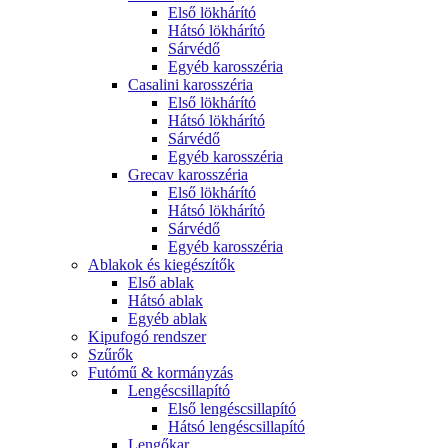
Első lökhárító
Hátsó lökhárító
Sárvédő
Egyéb karosszéria
Casalini karosszéria
Első lökhárító
Hátsó lökhárító
Sárvédő
Egyéb karosszéria
Grecav karosszéria
Első lökhárító
Hátsó lökhárító
Sárvédő
Egyéb karosszéria
Ablakok és kiegészítők
Első ablak
Hátsó ablak
Egyéb ablak
Kipufogó rendszer
Szűrők
Futómű & kormányzás
Lengéscsillapító
Első lengéscsillapító
Hátsó lengéscsillapító
Lengőkar