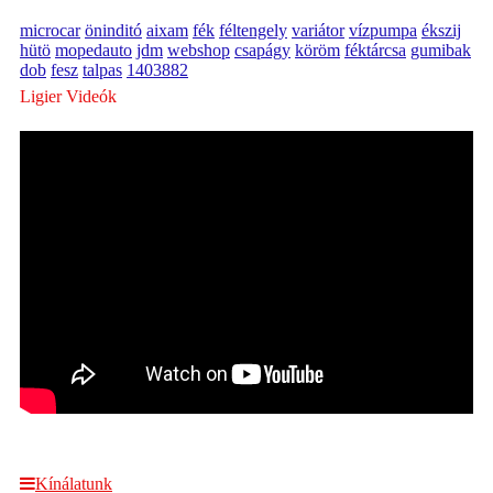
microcar
öninditó
aixam
fék
féltengely
variátor
vízpumpa
ékszij
hütö
mopedauto
jdm
webshop
csapágy
köröm
féktárcsa
gumibak
dob
fesz
talpas
1403882
Ligier Videók
Kínálatunk