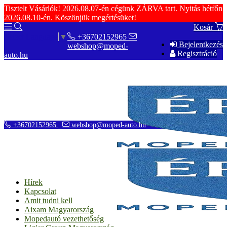
Tisztelt Vásárlók! 2026.08.07-én cégünk ZÁRVA tart. Nyitás hétfőn
2026.08.10-én. Köszönjük megértésüket!
Kosár
+36702152965
Select Language
▼
Bejelentkezés
webshop@moped-
Regisztráció
auto.hu
+36702152965
webshop@moped-auto.hu
Hírek
Kapcsolat
Amit tudni kell
Aixam Magyarország
Mopedautó vezethetőség