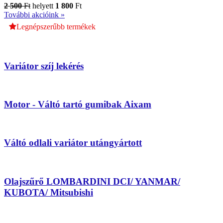
2 500
Ft
helyett
1 800
Ft
További akcióink »
Legnépszerűbb termékek
Variátor szíj lekérés
Motor - Váltó tartó gumibak Aixam
Váltó odlali variátor utángyártott
Olajszűrő LOMBARDINI DCI/ YANMAR/
KUBOTA/ Mitsubishi