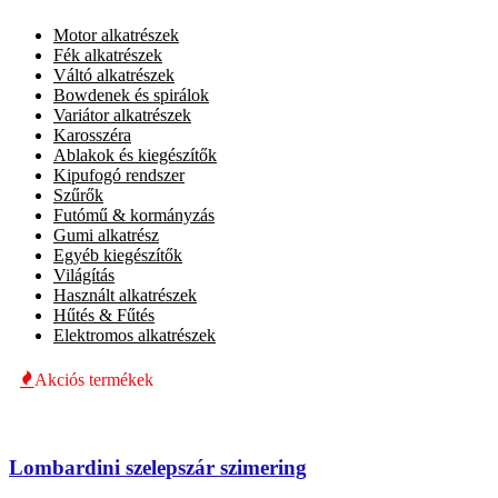
Motor alkatrészek
Fék alkatrészek
Váltó alkatrészek
Bowdenek és spirálok
Variátor alkatrészek
Karosszéra
Ablakok és kiegészítők
Kipufogó rendszer
Szűrők
Futómű & kormányzás
Gumi alkatrész
Egyéb kiegészítők
Világítás
Használt alkatrészek
Hűtés & Fűtés
Elektromos alkatrészek
Akciós termékek
Lombardini szelepszár szimering