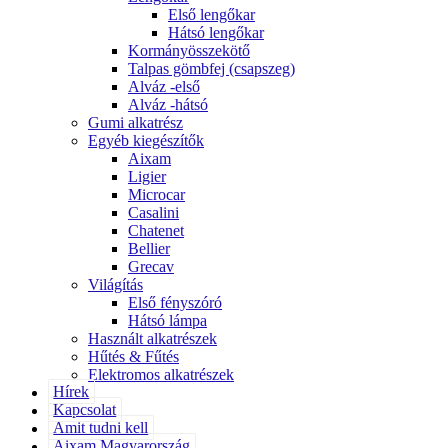
Első lengőkar
Hátsó lengőkar
Kormányösszekötő
Talpas gömbfej (csapszeg)
Alváz -első
Alváz -hátsó
Gumi alkatrész
Egyéb kiegészítők
Aixam
Ligier
Microcar
Casalini
Chatenet
Bellier
Grecav
Világítás
Első fényszóró
Hátsó lámpa
Használt alkatrészek
Hűtés & Fűtés
Elektromos alkatrészek
Hírek
Kapcsolat
Amit tudni kell
Aixam Magyarország