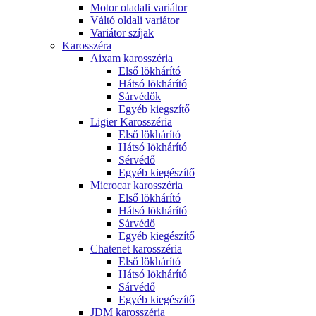
Motor oladali variátor
Váltó oldali variátor
Variátor szíjak
Karosszéra
Aixam karosszéria
Első lökhárító
Hátsó lökhárító
Sárvédők
Egyéb kiegszítő
Ligier Karosszéria
Első lökhárító
Hátsó lökhárító
Sérvédő
Egyéb kiegészítő
Microcar karosszéria
Első lökhárító
Hátsó lökhárító
Sárvédő
Egyéb kiegészítő
Chatenet karosszéria
Első lökhárító
Hátsó lökhárító
Sárvédő
Egyéb kiegészítő
JDM karosszéria