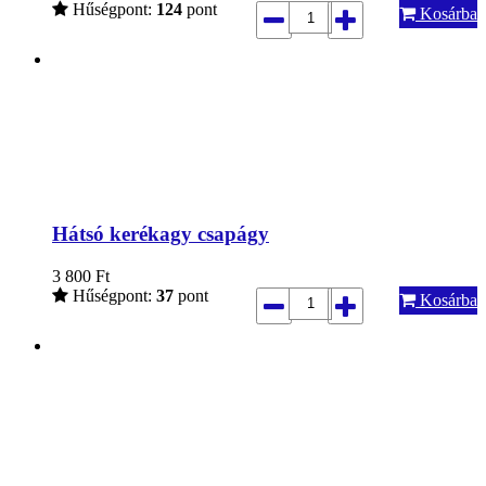
Hűségpont:
124
pont
Kosárba
Hátsó kerékagy csapágy
3 800
Ft
Hűségpont:
37
pont
Kosárba