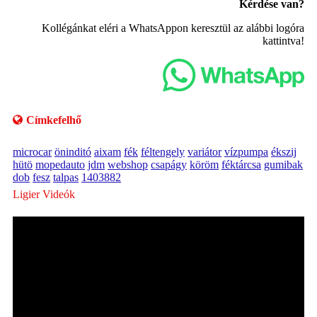
Kérdése van?
Kollégánkat eléri a WhatsAppon keresztül az alábbi logóra
kattintva!
Címkefelhő
microcar
öninditó
aixam
fék
féltengely
variátor
vízpumpa
ékszij
hütö
mopedauto
jdm
webshop
csapágy
köröm
féktárcsa
gumibak
dob
fesz
talpas
1403882
Ligier Videók