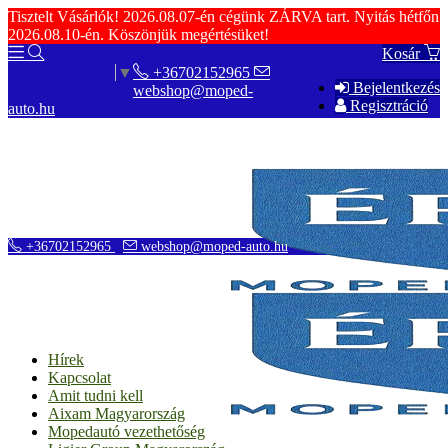
Tisztelt Vásárlók! 2026.08.07-én cégünk ZÁRVA tart. Nyitás hétfőn
2026.08.10-én. Köszönjük megértésüket!
Kosár
+36702152965
Select Language
▼
Bejelentkezés
webshop@moped-
Regisztráció
auto.hu
+36702152965
webshop@moped-auto.hu
Hírek
Kapcsolat
Amit tudni kell
Aixam Magyarország
Mopedautó vezethetőség