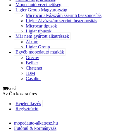
Mopedautó vezethetőség
Ligier Group Magyarország
Microcar alvázszám szerinti beazonosítás
Ligier Alvázszám szerinti beazonosítás
Microcar típusok
Ligier típusok
Már nem gyártott alkatrészek
Aixam
Ligier Group
Egyéb mopedautó márkák
Grecav
Bellier
Chatenet
JDM
Casalini
Kosár
Az Ön kosara üres.
Bejelentkezés
Regisztráció
mopedauto-alkatresz.hu
Futómű & kormányzás