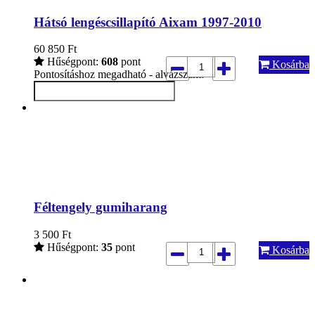
Hátsó lengéscsillapító Aixam 1997-2010
60 850
Ft
Hűségpont:
608
pont
Kosárba
Pontosításhoz megadható - alvázszám:
Féltengely gumiharang
3 500
Ft
Hűségpont:
35
pont
Kosárba