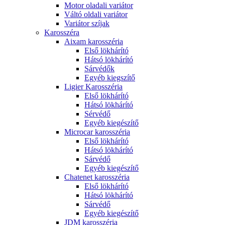
Motor oladali variátor
Váltó oldali variátor
Variátor szíjak
Karosszéra
Aixam karosszéria
Első lökhárító
Hátsó lökhárító
Sárvédők
Egyéb kiegszítő
Ligier Karosszéria
Első lökhárító
Hátsó lökhárító
Sérvédő
Egyéb kiegészítő
Microcar karosszéria
Első lökhárító
Hátsó lökhárító
Sárvédő
Egyéb kiegészítő
Chatenet karosszéria
Első lökhárító
Hátsó lökhárító
Sárvédő
Egyéb kiegészítő
JDM karosszéria