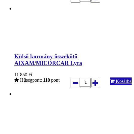
Külső kormány összekötő
AIXAM/MICORCAR Lyra
11 850
Ft
Hűségpont:
118
pont
Kosárba