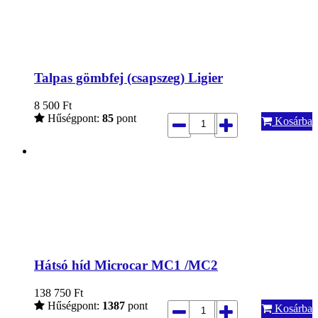
Talpas gömbfej (csapszeg) Ligier
8 500
Ft
Hűségpont:
85
pont
Kosárba
Hátsó híd Microcar MC1 /MC2
138 750
Ft
Hűségpont:
1387
pont
Kosárba