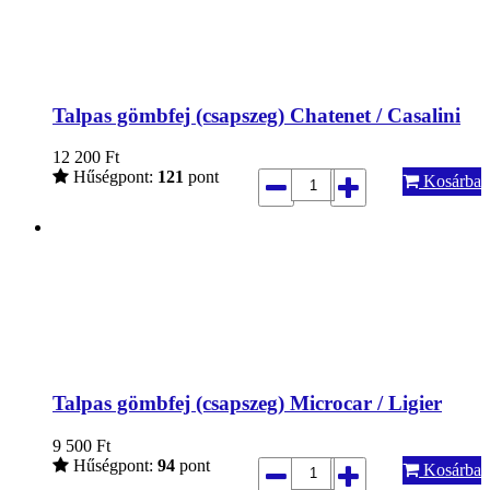
Talpas gömbfej (csapszeg) Chatenet / Casalini
12 200
Ft
Hűségpont:
121
pont
Kosárba
Talpas gömbfej (csapszeg) Microcar / Ligier
9 500
Ft
Hűségpont:
94
pont
Kosárba