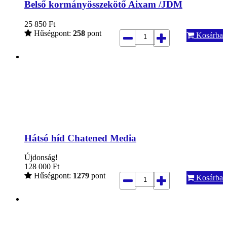
Belső kormányösszekötő Aixam /JDM
25 850
Ft
Hűségpont:
258
pont
Kosárba
Hátsó híd Chatened Media
Újdonság!
128 000
Ft
Hűségpont:
1279
pont
Kosárba