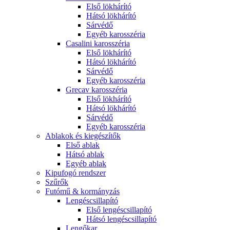
Első lökhárító
Hátsó lökhárító
Sárvédő
Egyéb karosszéria
Casalini karosszéria
Első lökhárító
Hátsó lökhárító
Sárvédő
Egyéb karosszéria
Grecav karosszéria
Első lökhárító
Hátsó lökhárító
Sárvédő
Egyéb karosszéria
Ablakok és kiegészítők
Első ablak
Hátsó ablak
Egyéb ablak
Kipufogó rendszer
Szűrők
Futómű & kormányzás
Lengéscsillapító
Első lengéscsillapító
Hátsó lengéscsillapító
Lengőkar