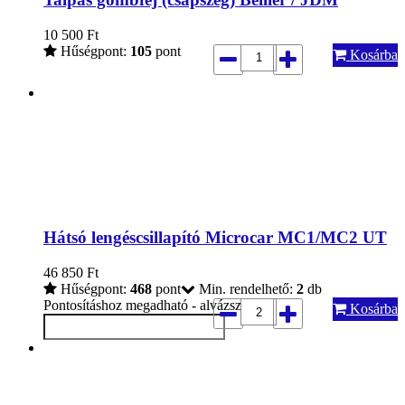
10 500
Ft
Hűségpont:
105
pont
Kosárba
Hátsó lengéscsillapító Microcar MC1/MC2 UT
46 850
Ft
Hűségpont:
468
pont
Min. rendelhető:
2
db
Pontosításhoz megadható - alvázszám:
Kosárba