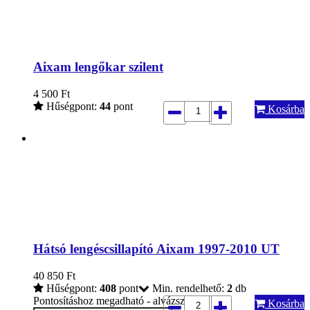
Aixam lengőkar szilent
4 500
Ft
Hűségpont:
44
pont
Kosárba
Hátsó lengéscsillapító Aixam 1997-2010 UT
40 850
Ft
Hűségpont:
408
pont
Min. rendelhető:
2
db
Pontosításhoz megadható - alvázszám:
Kosárba