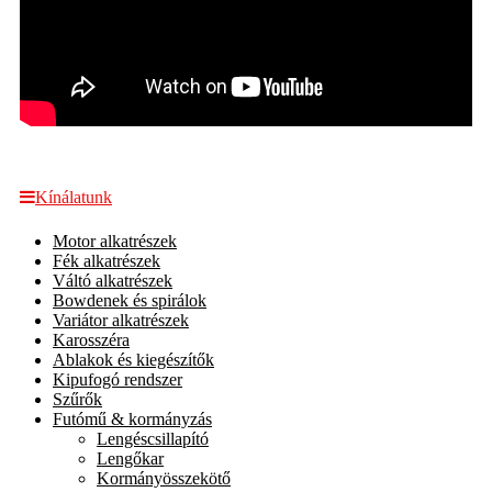
Kínálatunk
Motor alkatrészek
Fék alkatrészek
Váltó alkatrészek
Bowdenek és spirálok
Variátor alkatrészek
Karosszéra
Ablakok és kiegészítők
Kipufogó rendszer
Szűrők
Futómű & kormányzás
Lengéscsillapító
Lengőkar
Kormányösszekötő