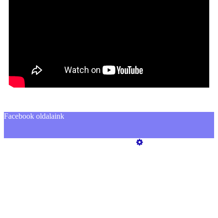
Facebook oldalaink
Üzemeltető
Online elállás
Teljes katalógus
Jogvédett Tartalom
Elállási nyilatkozat
Adatkezelési tájékoztató GDPR
Kapcsolat
Gyári alkatrész - Egyedi megrendeés