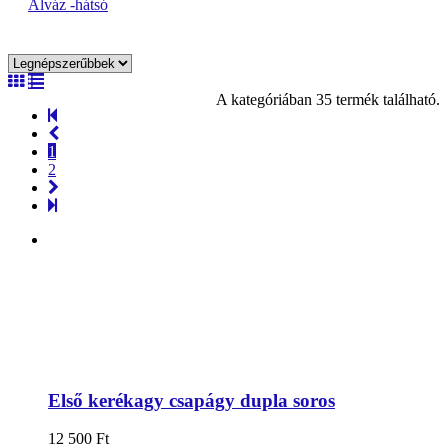
Alváz -hátsó
A kategóriában 35 termék található.
1
2
Első kerékagy csapágy dupla soros
12 500
Ft