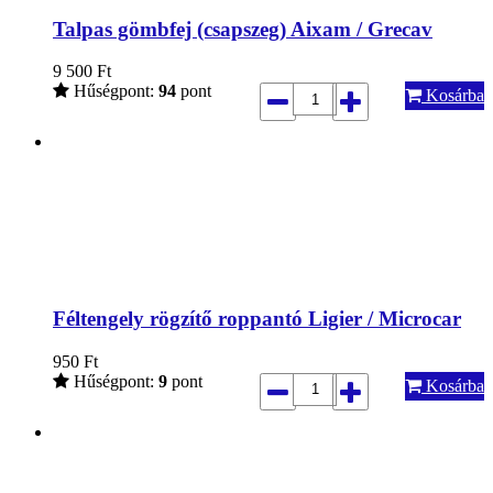
Talpas gömbfej (csapszeg) Aixam / Grecav
9 500
Ft
Hűségpont:
94
pont
Kosárba
Féltengely rögzítő roppantó Ligier / Microcar
950
Ft
Hűségpont:
9
pont
Kosárba