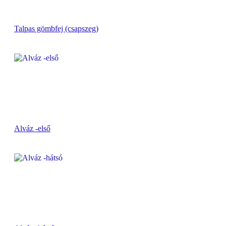
Talpas gömbfej (csapszeg)
Alváz -első