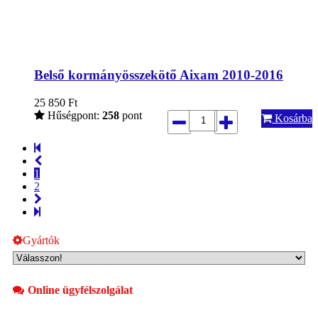
Belső kormányösszekötő Aixam 2010-2016
25 850
Ft
Hűségpont:
258
pont
Kosárba
1
2
Gyártók
Online ügyfélszolgálat