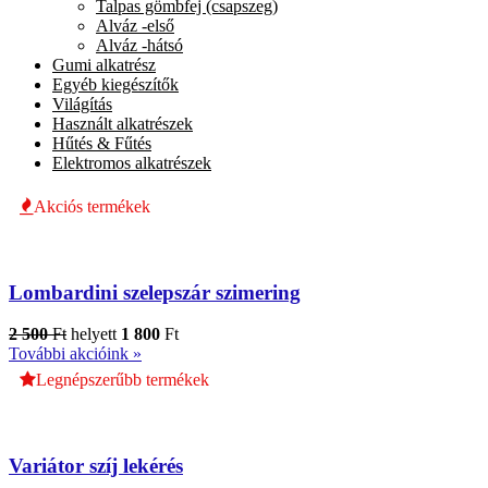
Talpas gömbfej (csapszeg)
Alváz -első
Alváz -hátsó
Gumi alkatrész
Egyéb kiegészítők
Világítás
Használt alkatrészek
Hűtés & Fűtés
Elektromos alkatrészek
Akciós termékek
Lombardini szelepszár szimering
2 500
Ft
helyett
1 800
Ft
További akcióink »
Legnépszerűbb termékek
Variátor szíj lekérés