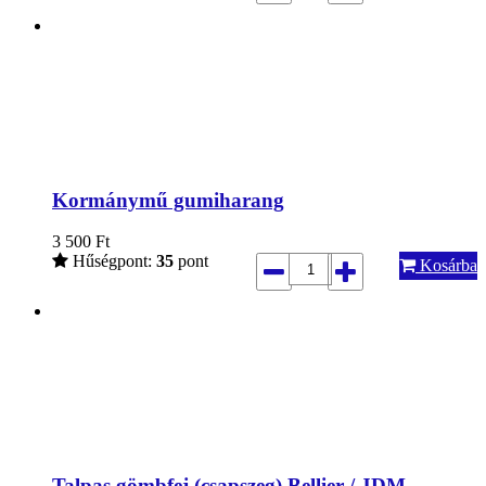
Kormánymű gumiharang
3 500
Ft
Hűségpont:
35
pont
Kosárba
Talpas gömbfej (csapszeg) Bellier / JDM