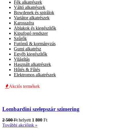
Fék alkatrészek
Váltó alkatrészek
Bowdenek és spirálok
Variátor alkatrészek
Karosszéra
Ablakok és kiegészítők
Kipufogó rendszer
Szűrők
Futómű & kormányzás
Gumi alkatrész
Egyéb kiegészítők
Világítás
Használt alkatrészek
Hűtés & Fűtés
Elektromos alkatrészek
Akciós termékek
Lombardini szelepszár szimering
2 500
Ft
helyett
1 800
Ft
További akcióink »