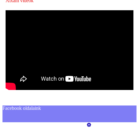
Aixam videók
Facebook oldalaink
Üzemeltető
Online elállás