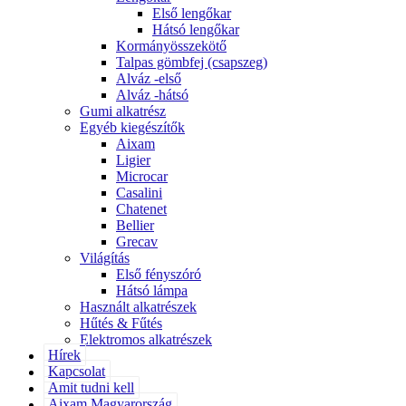
Első lengőkar
Hátsó lengőkar
Kormányösszekötő
Talpas gömbfej (csapszeg)
Alváz -első
Alváz -hátsó
Gumi alkatrész
Egyéb kiegészítők
Aixam
Ligier
Microcar
Casalini
Chatenet
Bellier
Grecav
Világítás
Első fényszóró
Hátsó lámpa
Használt alkatrészek
Hűtés & Fűtés
Elektromos alkatrészek
Hírek
Kapcsolat
Amit tudni kell
Aixam Magyarország