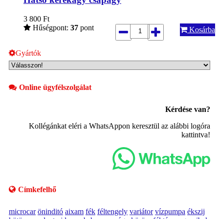
3 800
Ft
Hűségpont:
37
pont
Kosárba
Gyártók
Online ügyfélszolgálat
Kérdése van?
Kollégánkat eléri a WhatsAppon keresztül az alábbi logóra
kattintva!
Címkefelhő
microcar
öninditó
aixam
fék
féltengely
variátor
vízpumpa
ékszij