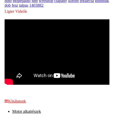
hütö
mopedauto
jdm
webshop
csapágy
köröm
féktárcsa
gumibak
dob
fesz
talpas
1403882
Ligier Videók
Kínálatunk
Motor alkatrészek