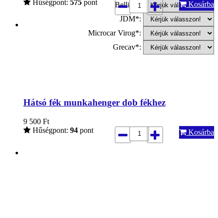
Hűségpont:
575
pont
Kosárba
Bellier*:
JDM*:
Microcar Virog*:
Grecav*:
Hátsó fék munkahenger dob fékhez
9 500
Ft
Hűségpont:
94
pont
Kosárba