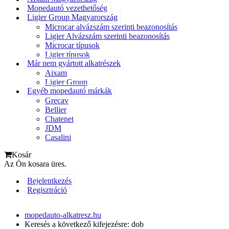
Mopedautó vezethetőség
Ligier Group Magyarország
Microcar alvázszám szerinti beazonosítás
Ligier Alvázszám szerinti beazonosítás
Microcar típusok
Ligier típusok
Már nem gyártott alkatrészek
Aixam
Ligier Group
Egyéb mopedautó márkák
Grecav
Bellier
Chatenet
JDM
Casalini
Kosár
Az Ön kosara üres.
Bejelentkezés
Regisztráció
mopedauto-alkatresz.hu
Keresés a következő kifejezésre: dob