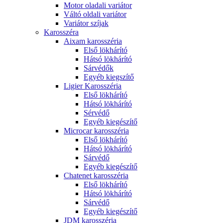
Motor oladali variátor
Váltó oldali variátor
Variátor szíjak
Karosszéra
Aixam karosszéria
Első lökhárító
Hátsó lökhárító
Sárvédők
Egyéb kiegszítő
Ligier Karosszéria
Első lökhárító
Hátsó lökhárító
Sérvédő
Egyéb kiegészítő
Microcar karosszéria
Első lökhárító
Hátsó lökhárító
Sárvédő
Egyéb kiegészítő
Chatenet karosszéria
Első lökhárító
Hátsó lökhárító
Sárvédő
Egyéb kiegészítő
JDM karosszéria