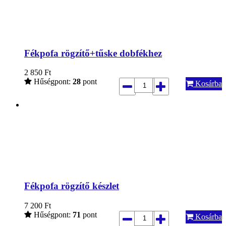
Fékpofa rögzítő+tűske dobfékhez
2 850
Ft
Hűségpont:
28
pont
Kosárba
Fékpofa rögzítő készlet
7 200
Ft
Hűségpont:
71
pont
Kosárba