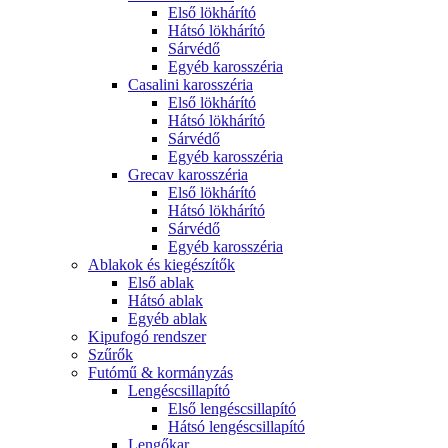
Első lökhárító
Hátsó lökhárító
Sárvédő
Egyéb karosszéria
Casalini karosszéria
Első lökhárító
Hátsó lökhárító
Sárvédő
Egyéb karosszéria
Grecav karosszéria
Első lökhárító
Hátsó lökhárító
Sárvédő
Egyéb karosszéria
Ablakok és kiegészítők
Első ablak
Hátsó ablak
Egyéb ablak
Kipufogó rendszer
Szűrők
Futómű & kormányzás
Lengéscsillapító
Első lengéscsillapító
Hátsó lengéscsillapító
Lengőkar