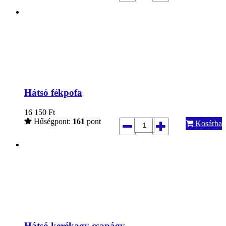
Hátsó fékpofa
16 150
Ft
Hűségpont:
161
pont
Kosárba
Hátsó kerékagy csapágy