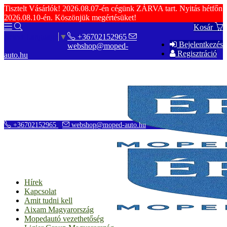
Tisztelt Vásárlók! 2026.08.07-én cégünk ZÁRVA tart. Nyitás hétfőn
2026.08.10-én. Köszönjük megértésüket!
Kosár
+36702152965
Select Language
▼
Bejelentkezés
webshop@moped-
Regisztráció
auto.hu
+36702152965
webshop@moped-auto.hu
Hírek
Kapcsolat
Amit tudni kell
Aixam Magyarország
Mopedautó vezethetőség