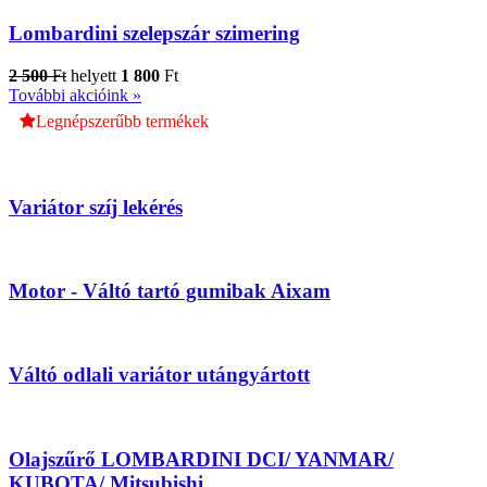
Lombardini szelepszár szimering
2 500
Ft
helyett
1 800
Ft
További akcióink »
Legnépszerűbb termékek
Variátor szíj lekérés
Motor - Váltó tartó gumibak Aixam
Váltó odlali variátor utángyártott
Olajszűrő LOMBARDINI DCI/ YANMAR/
KUBOTA/ Mitsubishi