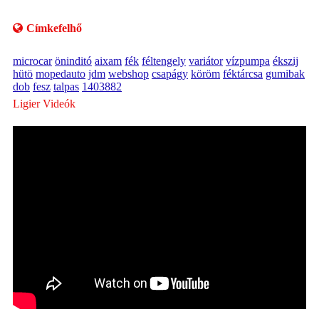
Címkefelhő
microcar
öninditó
aixam
fék
féltengely
variátor
vízpumpa
ékszij
hütö
mopedauto
jdm
webshop
csapágy
köröm
féktárcsa
gumibak
dob
fesz
talpas
1403882
Ligier Videók