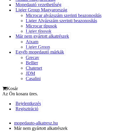
Mopedautó vezethetőség
Ligier Group Magyarország
Microcar alvázszám szerinti beazonosítás
Ligier Alvázszám szerinti beazonosítás
Microcar típusok
Ligier típusok
Már nem gyártott alkatrészek
Aixam
Ligier Group
Egyéb mopedautó márkák
Grecav
Bellier
Chatenet
JDM
Casalini
Kosár
Az Ön kosara üres.
Bejelentkezés
Regisztráció
mopedauto-alkatresz.hu
Már nem gyártott alkatrészek