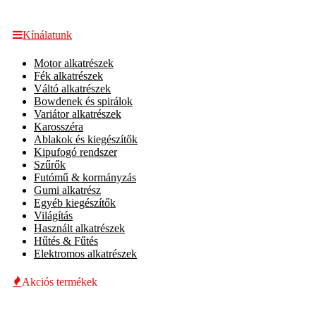
Kínálatunk
Motor alkatrészek
Fék alkatrészek
Váltó alkatrészek
Bowdenek és spirálok
Variátor alkatrészek
Karosszéra
Ablakok és kiegészítők
Kipufogó rendszer
Szűrők
Futómű & kormányzás
Gumi alkatrész
Egyéb kiegészítők
Világítás
Használt alkatrészek
Hűtés & Fűtés
Elektromos alkatrészek
Akciós termékek