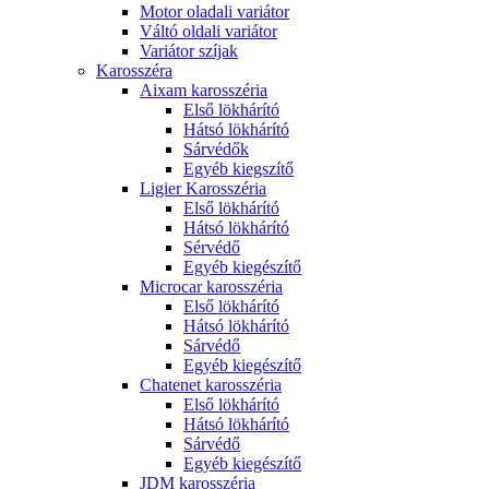
Motor oladali variátor
Váltó oldali variátor
Variátor szíjak
Karosszéra
Aixam karosszéria
Első lökhárító
Hátsó lökhárító
Sárvédők
Egyéb kiegszítő
Ligier Karosszéria
Első lökhárító
Hátsó lökhárító
Sérvédő
Egyéb kiegészítő
Microcar karosszéria
Első lökhárító
Hátsó lökhárító
Sárvédő
Egyéb kiegészítő
Chatenet karosszéria
Első lökhárító
Hátsó lökhárító
Sárvédő
Egyéb kiegészítő
JDM karosszéria