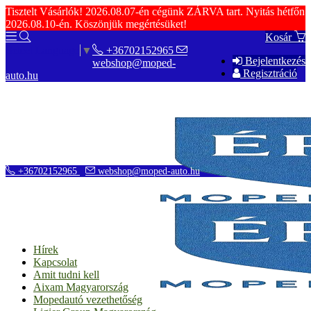
Tisztelt Vásárlók! 2026.08.07-én cégünk ZÁRVA tart. Nyitás hétfőn
2026.08.10-én. Köszönjük megértésüket!
Kosár
+36702152965
Select Language
▼
Bejelentkezés
webshop@moped-
Regisztráció
auto.hu
+36702152965
webshop@moped-auto.hu
Hírek
Kapcsolat
Amit tudni kell
Aixam Magyarország
Mopedautó vezethetőség