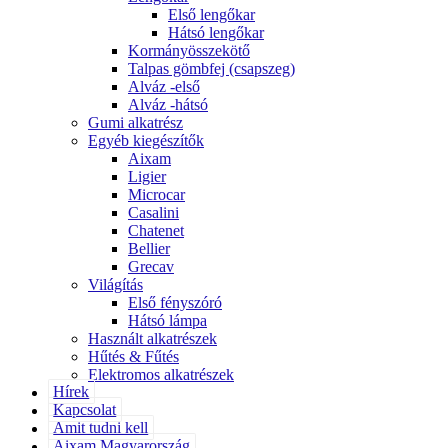
Első lengőkar
Hátsó lengőkar
Kormányösszekötő
Talpas gömbfej (csapszeg)
Alváz -első
Alváz -hátsó
Gumi alkatrész
Egyéb kiegészítők
Aixam
Ligier
Microcar
Casalini
Chatenet
Bellier
Grecav
Világítás
Első fényszóró
Hátsó lámpa
Használt alkatrészek
Hűtés & Fűtés
Elektromos alkatrészek
Hírek
Kapcsolat
Amit tudni kell
Aixam Magyarország