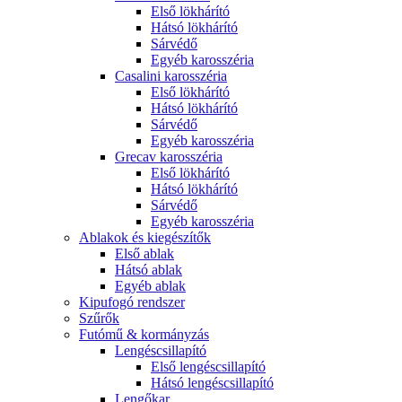
Első lökhárító
Hátsó lökhárító
Sárvédő
Egyéb karosszéria
Casalini karosszéria
Első lökhárító
Hátsó lökhárító
Sárvédő
Egyéb karosszéria
Grecav karosszéria
Első lökhárító
Hátsó lökhárító
Sárvédő
Egyéb karosszéria
Ablakok és kiegészítők
Első ablak
Hátsó ablak
Egyéb ablak
Kipufogó rendszer
Szűrők
Futómű & kormányzás
Lengéscsillapító
Első lengéscsillapító
Hátsó lengéscsillapító
Lengőkar