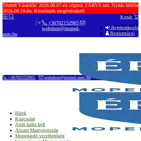
Tisztelt Vásárlók! 2026.08.07-én cégünk ZÁRVA tart. Nyitás hétfőn
2026.08.10-én. Köszönjük megértésüket!
Kosár
+36702152965
Select Language
▼
Bejelentkezés
webshop@moped-
Regisztráció
auto.hu
+36702152965
webshop@moped-auto.hu
Hírek
Kapcsolat
Amit tudni kell
Aixam Magyarország
Mopedautó vezethetőség