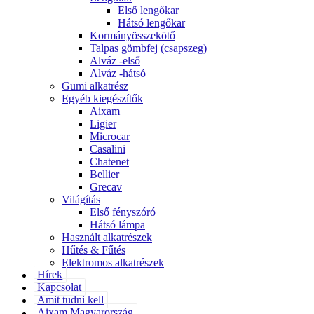
Első lengőkar
Hátsó lengőkar
Kormányösszekötő
Talpas gömbfej (csapszeg)
Alváz -első
Alváz -hátsó
Gumi alkatrész
Egyéb kiegészítők
Aixam
Ligier
Microcar
Casalini
Chatenet
Bellier
Grecav
Világítás
Első fényszóró
Hátsó lámpa
Használt alkatrészek
Hűtés & Fűtés
Elektromos alkatrészek
Hírek
Kapcsolat
Amit tudni kell
Aixam Magyarország