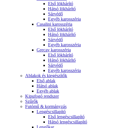
Első lökhárító
Hátsó lökhárító
Sárvédő
Egyéb karosszéria
Casalini karosszéria
Első lökhárító
Hátsó lökhárító
Sárvédő
Egyéb karosszéria
Grecav karosszéria
Első lökhárító
Hátsó lökhárító
Sárvédő
Egyéb karosszéria
Ablakok és kiegészítők
Első ablak
Hátsó ablak
Egyéb ablak
Kipufogó rendszer
Szűrők
Futómű & kormányzás
Lengéscsillapító
Első lengéscsillapító
Hátsó lengéscsillapító
Lengőkar