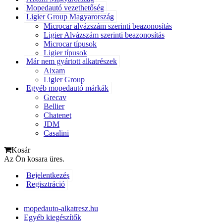
Mopedautó vezethetőség
Ligier Group Magyarország
Microcar alvázszám szerinti beazonosítás
Ligier Alvázszám szerinti beazonosítás
Microcar típusok
Ligier típusok
Már nem gyártott alkatrészek
Aixam
Ligier Group
Egyéb mopedautó márkák
Grecav
Bellier
Chatenet
JDM
Casalini
Kosár
Az Ön kosara üres.
Bejelentkezés
Regisztráció
mopedauto-alkatresz.hu
Egyéb kiegészítők