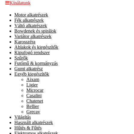
Kínálatunk
Motor alkatrészek
Fék alkatrészek
Váltó alkatrészek
Bowdenek és spirálok
Variátor alkatrészek
Karosszéra
Ablakok és kiegészítők
Kipufogó rendszer
Szűrők
Futómű & kormányzás
Gumi alkatrész
Egyéb kiegészítők
Aixam
Ligier
Microcar
Casalini
Chatenet
Bellier
Grecav
Világítás
Használt alkatrészek
Hűtés & Fűtés
Elektromos alkatrészek