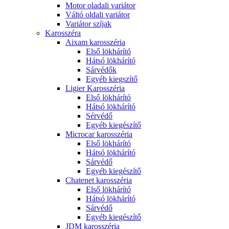
Motor oladali variátor
Váltó oldali variátor
Variátor szíjak
Karosszéra
Aixam karosszéria
Első lökhárító
Hátsó lökhárító
Sárvédők
Egyéb kiegszítő
Ligier Karosszéria
Első lökhárító
Hátsó lökhárító
Sérvédő
Egyéb kiegészítő
Microcar karosszéria
Első lökhárító
Hátsó lökhárító
Sárvédő
Egyéb kiegészítő
Chatenet karosszéria
Első lökhárító
Hátsó lökhárító
Sárvédő
Egyéb kiegészítő
JDM karosszéria