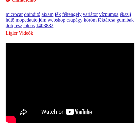
microcar
öninditó
aixam
fék
féltengely
variátor
vízpumpa
ékszij
hütö
mopedauto
jdm
webshop
csapágy
köröm
féktárcsa
gumibak
dob
fesz
talpas
1403882
Ligier Videók