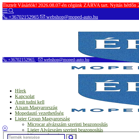
Tisztelt Vásárlók! 2026.08.07-én cégünk ZÁRVA tart. Nyitás hétfőn
+36702152965
webshop@moped-auto.hu
+36702152965
webshop@moped-auto.hu
Hírek
Kapcsolat
Amit tudni kell
Aixam Magyarország
Mopedautó vezethetőség
Ligier Group Magyarország
Microcar alvázszám szerinti beazonosítás
Ligier Alvázszám szerinti beazonosítás
Microcar típusok