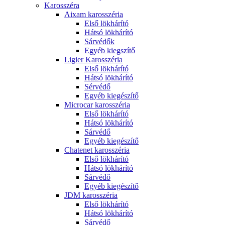
Karosszéra
Aixam karosszéria
Első lökhárító
Hátsó lökhárító
Sárvédők
Egyéb kiegszítő
Ligier Karosszéria
Első lökhárító
Hátsó lökhárító
Sérvédő
Egyéb kiegészítő
Microcar karosszéria
Első lökhárító
Hátsó lökhárító
Sárvédő
Egyéb kiegészítő
Chatenet karosszéria
Első lökhárító
Hátsó lökhárító
Sárvédő
Egyéb kiegészítő
JDM karosszéria
Első lökhárító
Hátsó lökhárító
Sárvédő