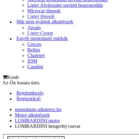
Ligier Alvázszám szerinti beazonosítás
Microcar típusok
Ligier típusok
Már nem gyártott alkatrészek
Aixam
Ligier Group
Egyéb mopedautó márkák
Grecav
Bellier
Chatenet
JDM
Casalini
Kosár
Az Ön kosara üres.
Bejelentkezés
Regisztráció
mopedauto-alkatresz.hu
Motor alkatrészek
LOMBARDINI motor
LOMBARDINI hengerfej csavar