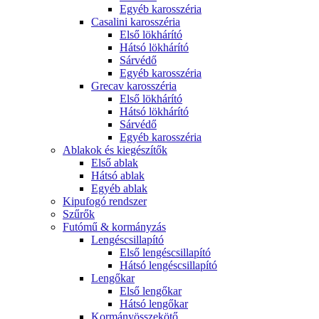
Egyéb karosszéria
Casalini karosszéria
Első lökhárító
Hátsó lökhárító
Sárvédő
Egyéb karosszéria
Grecav karosszéria
Első lökhárító
Hátsó lökhárító
Sárvédő
Egyéb karosszéria
Ablakok és kiegészítők
Első ablak
Hátsó ablak
Egyéb ablak
Kipufogó rendszer
Szűrők
Futómű & kormányzás
Lengéscsillapító
Első lengéscsillapító
Hátsó lengéscsillapító
Lengőkar
Első lengőkar
Hátsó lengőkar
Kormányösszekötő