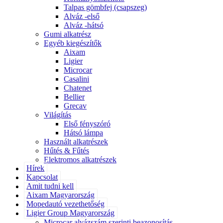
Talpas gömbfej (csapszeg)
Alváz -első
Alváz -hátsó
Gumi alkatrész
Egyéb kiegészítők
Aixam
Ligier
Microcar
Casalini
Chatenet
Bellier
Grecav
Világítás
Első fényszóró
Hátsó lámpa
Használt alkatrészek
Hűtés & Fűtés
Elektromos alkatrészek
Hírek
Kapcsolat
Amit tudni kell
Aixam Magyarország
Mopedautó vezethetőség
Ligier Group Magyarország
Microcar alvázszám szerinti beazonosítás