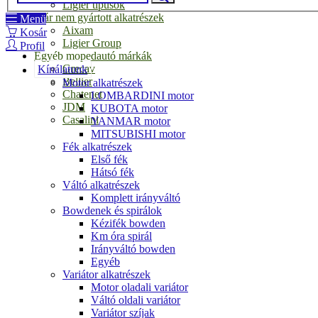
Ligier típusok
Már nem gyártott alkatrészek
Menü
Aixam
Kosár
Ligier Group
Profil
Egyéb mopedautó márkák
Grecav
Kínálatunk
Bellier
Motor alkatrészek
Chatenet
LOMBARDINI motor
JDM
KUBOTA motor
Casalini
YANMAR motor
MITSUBISHI motor
Fék alkatrészek
Első fék
Hátsó fék
Váltó alkatrészek
Komplett irányváltó
Bowdenek és spirálok
Kézifék bowden
Km óra spirál
Irányváltó bowden
Egyéb
Variátor alkatrészek
Motor oladali variátor
Váltó oldali variátor
Variátor szíjak